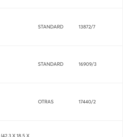
STANDARD
13872/7
STANDARD
16909/3
OTRAS
17440/2
2.3 X 18.5 X